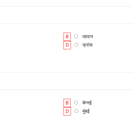
B
जापान
D
फ्रांस
B
चेन्नई
D
मुंबई