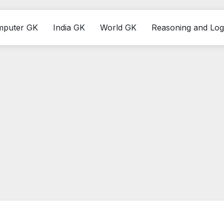
mputer GK
India GK
World GK
Reasoning and Log