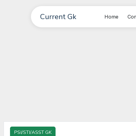
Current Gk
Home
Co
PSI/STI/ASST GK