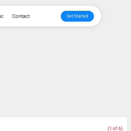
ic
Contact
Get Started
(1 of 6)