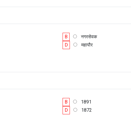
B
नगरसेवक
D
महापौर
B
1891
D
1872