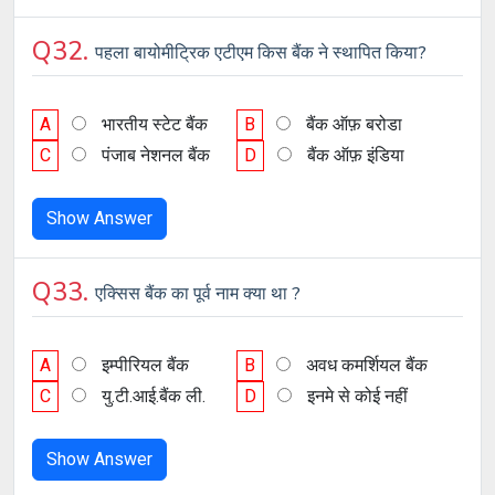
Q32.
पहला बायोमीट्रिक एटीएम किस बैंक ने स्थापित किया?
A
भारतीय स्टेट बैंक
B
बैंक ऑफ़ बरोडा
C
पंजाब नेशनल बैंक
D
बैंक ऑफ़ इंडिया
Show Answer
Q33.
एक्सिस बैंक का पूर्व नाम क्या था ?
A
इम्पीरियल बैंक
B
अवध कमर्शियल बैंक
C
यु.टी.आई.बैंक ली.
D
इनमे से कोई नहीं
Show Answer