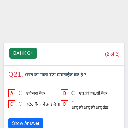
BANK GK
(2 of 2)
Q21.
भारत का सबसे बड़ा व्यवसाईक बैंक है ?
A
एक्सिस बैंक
B
एच.डी.एफ,सी.बैंक
C
स्टेट बैंक ऑफ़ इंडिया
D
आई.सी.आई.सी.आई.बैंक
Show Answer