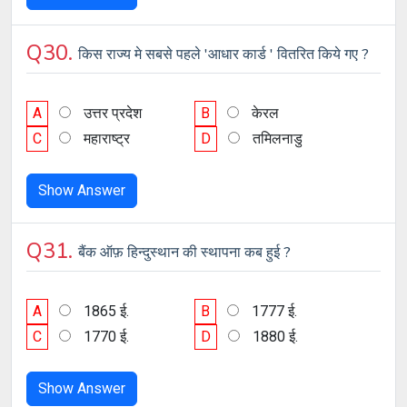
Q30.
किस राज्य मे सबसे पहले 'आधार कार्ड ' वितरित किये गए ?
A
उत्तर प्रदेश
B
केरल
C
महाराष्ट्र
D
तमिलनाडु
Show Answer
Q31.
बैंक ऑफ़ हिन्दुस्थान की स्थापना कब हुई ?
A
1865 ई.
B
1777 ई.
C
1770 ई.
D
1880 ई.
Show Answer