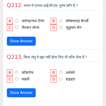
Q212.
भारत मे प्रथम आई.सी.एस. पुरुष कौन है ?
A
सतेन्द्रनाथ टैगोर
B
योमेशचन्द्र बैनर्जी
C
विल्सन जोन्स
D
सुकुमार सेन
Show Answer
Q213.
किस जंतु मे खून नहीं होता फिर भी साँस लेता है ?
A
कॉकरोच
B
अर्थवर्म
C
मछली
D
हाइड्रा
Show Answer