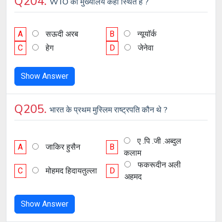
Q204.
WTO का मुख्यालय कहा स्थित है ?
A
सऊदी अरब
B
न्यूयॉर्क
C
हेग
D
जेनेवा
Show Answer
Q205.
भारत के प्रथम मुस्लिम राष्ट्रपति कौन थे ?
ए .पि .जी .अब्दुल
A
जाकिर हुसैन
B
कलाम
फकरूदीन अली
C
मोहमद हिदायतुल्ला
D
अहमद
Show Answer