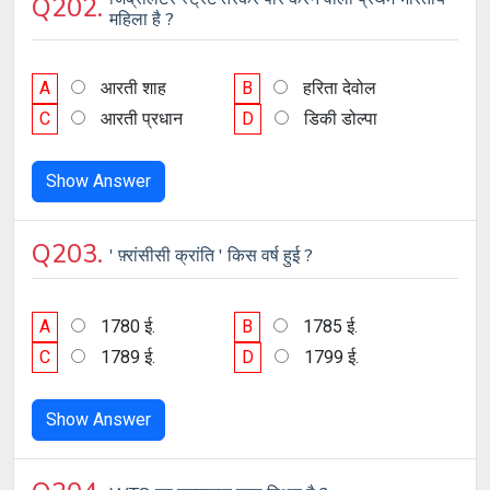
Q202.
महिला है ?
A
आरती शाह
B
हरिता देवोल
C
आरती प्रधान
D
डिकी डोल्पा
Show Answer
Q203.
' फ़्रांसीसी क्रांति ' किस वर्ष हुई ?
A
1780 ई.
B
1785 ई.
C
1789 ई.
D
1799 ई.
Show Answer