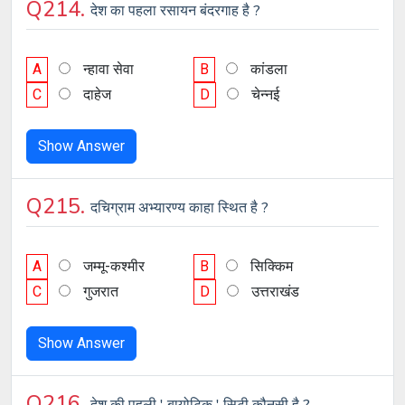
Q214.
देश का पहला रसायन बंदरगाह है ?
A
न्हावा सेवा
B
कांडला
C
दाहेज
D
चेन्नई
Show Answer
Q215.
दचिग्राम अभ्यारण्य काहा स्थित है ?
A
जम्मू-कश्मीर
B
सिक्किम
C
गुजरात
D
उत्तराखंड
Show Answer
Q216.
देश की पहली ' बायोटिक ' सिटी कौनसी है ?