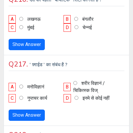
A
लखनऊ
B
बंगलौर
C
मुंबई
D
चेन्नई
Show Answer
Q217.
' फ़्राईड ' का संबंध है ?
शरीर विज्ञानं /
A
मनोविज्ञानं
B
चिकित्स्क विज्
C
गुप्तचर कार्य
D
इनमे से कोई नहीं
Show Answer