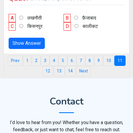
A
लखनौती
B
फ़ैजाबाद
C
किसनपुर
D
कालीकट
Show Answer
Prev
1
2
3
4
5
6
7
8
9
10
11
12
13
14
Next
Contact
I’d love to hear from you! Whether you have a question,
feedback, or just want to chat, feel free to reach out.