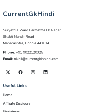
CurrentGkHindi
Suryatola Ward Parmatma Ek Nagar
Shakti Mandir Road
Maharashtra, Gondia 441614.
Phone:
+91 9022120325
Email:
nikhil@currentgkinhindi.com
Useful Links
Home
Affiliate Discloure