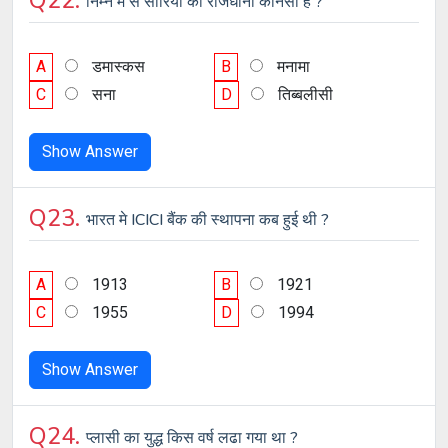
Q22.
निम्न मे से सीरिया की राजधानी कौनसी है ?
A
डमास्कस
B
मनामा
C
सना
D
तिब्बलीसी
Show Answer
Q23.
भारत मे ICICI बैंक की स्थापना कब हुई थी ?
A
1913
B
1921
C
1955
D
1994
Show Answer
Q24.
प्लासी का युद्ध किस वर्ष लढा गया था ?