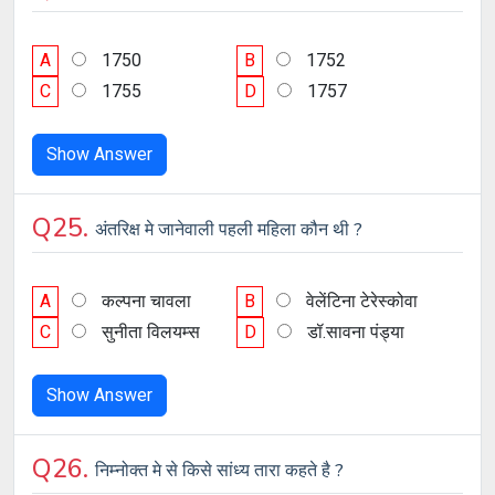
A
1750
B
1752
C
1755
D
1757
Show Answer
Q25.
अंतरिक्ष मे जानेवाली पहली महिला कौन थी ?
A
कल्पना चावला
B
वेलेंटिना टेरेस्कोवा
C
सुनीता विलयम्स
D
डॉ.सावना पंड्या
Show Answer
Q26.
निम्नोक्त मे से किसे सांध्य तारा कहते है ?