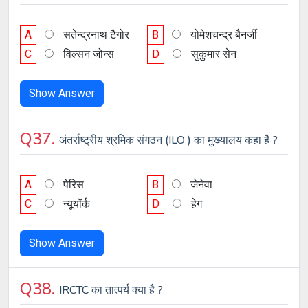
A
सतेन्द्रनाथ टैगोर
B
योमेशचन्द्र बैनर्जी
C
विल्सन जोन्स
D
सुकुमार सेन
Show Answer
Q37.
अंतर्राष्ट्रीय श्रमिक संगठन (ILO ) का मुख्यालय कहा है ?
A
पेरिस
B
जेनेवा
C
न्यूयॉर्क
D
हेग
Show Answer
Q38.
IRCTC का तात्पर्य क्या है ?