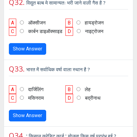
Q32.
विद्युत बल्ब मे सामान्यतः भरी जाने वाली गैस है ?
A
ऑक्सीजन
B
हायड्रोजन
C
कार्बन डाइऑक्साइड
D
नाइट्रोजन
Show Answer
Q33.
भारत में सर्वाधिक वर्षा वाला स्थान है ?
A
दार्जिलिंग
B
लेह
C
मसिनराम
D
बद्रीनाथ
Show Answer
Q34.
' किसान क्रेडिट कार्ड ' योजना किस वर्ष प्रारंभ हुई ?