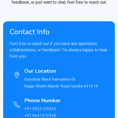
feedback, or just want to chat, feel free to reach out.
Contact Info
Feel free to reach out if you have any questions,
collaborations, or feedback! I'm always happy to hear
from you..
Our Location
Suryatola Ward Parmatma Ek
Nagar Shakti Mandir Road Gondia.441614
Phone Number
+91 9022120325
+91 9637472328