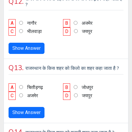
Q12.
?
A
नागौर
B
अजमेर
C
भीलवाड़ा
D
जयपुर
Show Answer
Q13.
राजस्थान के किस शहर को किलो का शहर कहा जाता है ?
A
चितौड़गढ़
B
जोधपुर
C
अजमेर
D
जयपुर
Show Answer