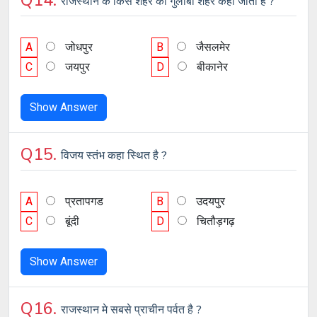
Q14.
राजस्थान के किस शहर को गुलाबी शहर कहा जाता है ?
A
जोधपुर
B
जैसलमेर
C
जयपुर
D
बीकानेर
Show Answer
Q15.
विजय स्तंभ कहा स्थित है ?
A
प्रतापगड
B
उदयपुर
C
बूंदी
D
चितौड़गढ़
Show Answer
Q16.
राजस्थान मे सबसे प्राचीन पर्वत है ?