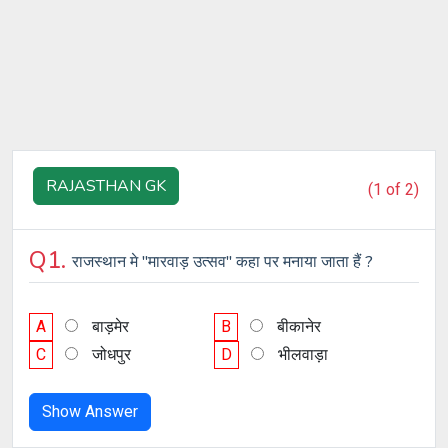
RAJASTHAN GK
(1 of 2)
Q1.
राजस्थान मे "मारवाड़ उत्सव" कहा पर मनाया जाता हैं ?
A
बाड़मेर
B
बीकानेर
C
जोधपुर
D
भीलवाड़ा
Show Answer