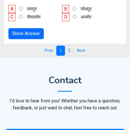
A
जयपुर
B
जोधपुर
C
जैसलमेर
D
अजमेर
Show Answer
Prev
1
2
Next
Contact
I’d love to hear from you! Whether you have a question,
feedback, or just want to chat, feel free to reach out.