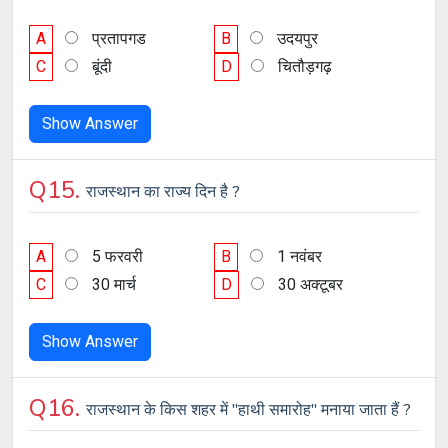
A
प्रतापगड
B
उदयपुर
C
बूंदी
D
चितौड़गढ़
Show Answer
Q15.
राजस्थान का राज्य दिन है ?
A
5 फरवरी
B
1 नवंबर
C
30 मार्च
D
30 अक्टूबर
Show Answer
Q16.
राजस्थान के किस शहर में "हाथी समारोह" मनाया जाता हैं ?