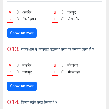
A
अजमेर
B
जयपुर
C
चित्तौड़गढ़
D
जैसलमेर
Show Answer
Q13.
राजस्थान मे "मारवाड़ उत्सव" कहा पर मनाया जाता हैं ?
A
बाड़मेर
B
बीकानेर
C
जोधपुर
D
भीलवाड़ा
Show Answer
Q14.
विजय स्तंभ कहा स्थित है ?