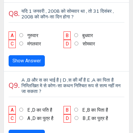
यदि 1 जनवरी , 2008 को सोमवार था , तो 31 दिसंबर ,
Q8.
2008 को कौन-सा दिन होगा ?
A
गुरुवार
B
बुधवार
C
मंगलवार
D
सोमवार
Show Answer
A ,B और स का भाई है | D ,स की माँ है E ,A का पिता है
Q9.
निम्लिखित मे से कोण-सा कथन निश्चित रूप से सत्य नहीं मन
जा सकता ?
A
E ,D का पति है
B
E ,B का पिता है
C
A ,D का पुत्र है
D
B ,E का पुत्र है