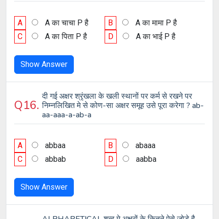
A
A का चाचा P है
B
A का मामा P है
C
A का पिता P है
D
A का भाई P है
Show Answer
दी गई अक्षर श्रृंखला के खली स्थानों पर कर्म से रखने पर
Q16.
निम्नलिखित मे से कोण-सा अक्षर समूह उसे पूरा करेगा ? ab-
aa-aaa-a-ab-a
A
abbaa
B
abaaa
C
abbab
D
aabba
Show Answer