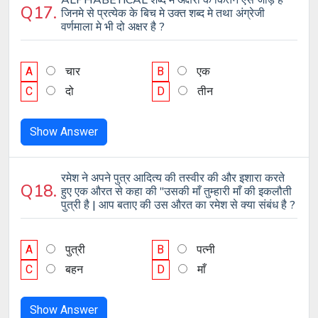
ALPHABETICAL शब्द मे अक्षरों के कितने ऐसे जोड़े है
Q17.
जिनमे से प्रत्येक के बिच मे उक्त शब्द मे तथा अंग्रेजी
वर्णमाला मे भी दो अक्षर है ?
A
चार
B
एक
C
दो
D
तीन
Show Answer
रमेश ने अपने पुत्र आदित्य की तस्वीर की और इशारा करते
Q18.
हुए एक औरत से कहा की "उसकी माँ तुम्हारी माँ की इकलौती
पुत्री है | आप बताए की उस औरत का रमेश से क्या संबंध है ?
A
पुत्री
B
पत्नी
C
बहन
D
माँ
Show Answer