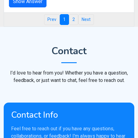
Show Answer
Prev
1
2
Next
Contact
I’d love to hear from you! Whether you have a question,
feedback, or just want to chat, feel free to reach out.
Contact Info
Feel free to reach out if you have any questions,
collaborations, or feedback! I'm always happy to hear