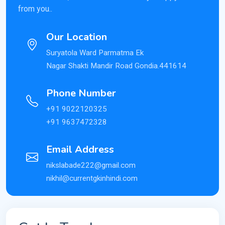
from you..
Our Location
Suryatola Ward Parmatma Ek
Nagar Shakti Mandir Road Gondia.441614
Phone Number
+91 9022120325
+91 9637472328
Email Address
nikslabade222@gmail.com
nikhil@currentgkinhindi.com