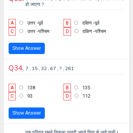
हो जाएगा ?
A
उत्तर -पूर्व
B
दक्षिण -पूर्व
C
उत्तर -पश्चिम
D
दक्षिण -पश्चिम
Show Answer
Q34.
7 , 15 , 32 , 67 , ? , 281
A
138
B
135
C
93
D
112
Show Answer
एक परिवार घूमने निकला |पुत्री अपने पिता से आगे चली |