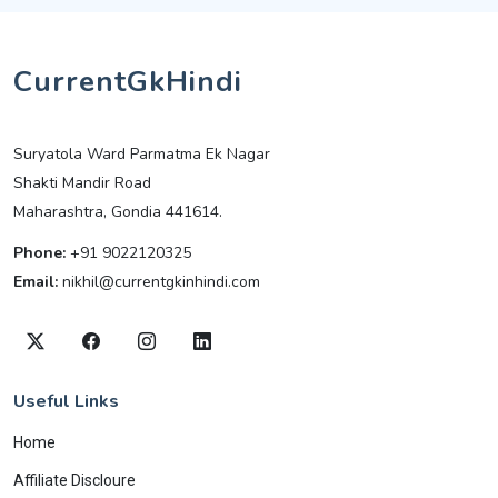
CurrentGkHindi
Suryatola Ward Parmatma Ek Nagar
Shakti Mandir Road
Maharashtra, Gondia 441614.
Phone:
+91 9022120325
Email:
nikhil@currentgkinhindi.com
Useful Links
Home
Affiliate Discloure