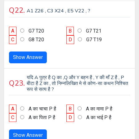
Q22.
A1 Z26 , C3 X24 , E5 V22 , ?
A
G7 T20
B
G7 T21
C
G8 T20
D
G7 T19
Show Answer
यदि A पुत्र है Q का ,Q और Y बहन है , Y की माँ Z है , P
Q23.
बीटा है Z का , तो निम्नलिखित मे से कोण-सा कथन निश्चित
रूप से सत्य है ?
A
A का चाचा P है
B
A का मामा P है
C
A का पिता P है
D
A का भाई P है
Show Answer