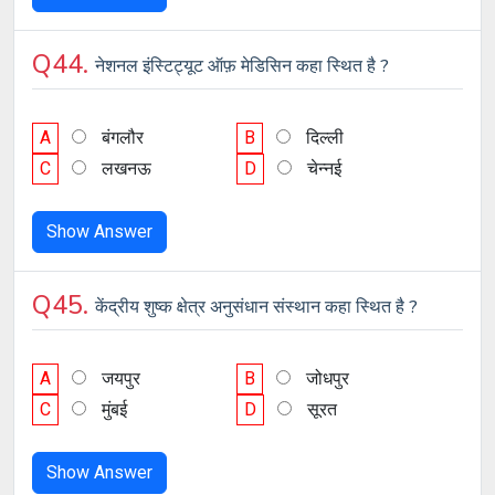
Q44.
नेशनल इंस्टिट्यूट ऑफ़ मेडिसिन कहा स्थित है ?
A
बंगलौर
B
दिल्ली
C
लखनऊ
D
चेन्नई
Show Answer
Q45.
केंद्रीय शुष्क क्षेत्र अनुसंधान संस्थान कहा स्थित है ?
A
जयपुर
B
जोधपुर
C
मुंबई
D
सूरत
Show Answer