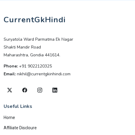
CurrentGkHindi
Suryatola Ward Parmatma Ek Nagar
Shakti Mandir Road
Maharashtra, Gondia 441614.
Phone:
+91 9022120325
Email:
nikhil@currentgkinhindi.com
Useful Links
Home
Affiliate Discloure