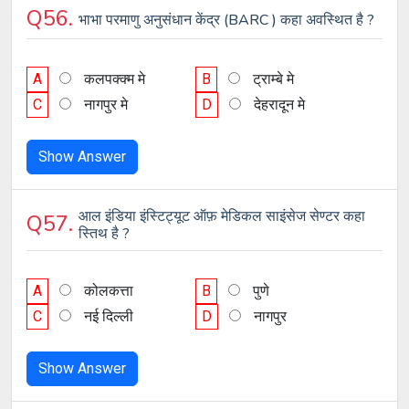
Q56.
भाभा परमाणु अनुसंधान केंद्र (BARC ) कहा अवस्थित है ?
A
कलपक्क्म मे
B
ट्राम्बे मे
C
नागपुर मे
D
देहरादून मे
Show Answer
आल इंडिया इंस्टिट्यूट ऑफ़ मेडिकल साइंसेज सेण्टर कहा
Q57.
स्तिथ है ?
A
कोलकत्ता
B
पुणे
C
नई दिल्ली
D
नागपुर
Show Answer