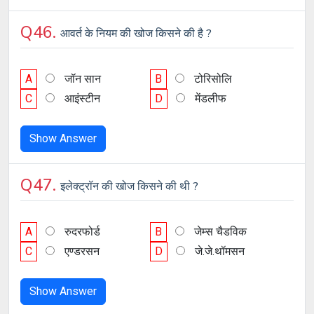
Q46.
आवर्त के नियम की खोज किसने की है ?
A
जॉन सान
B
टोरिसोलि
C
आइंस्टीन
D
मेंडलीफ
Show Answer
Q47.
इलेक्ट्रॉन की खोज किसने की थी ?
A
रुदरफोर्ड
B
जेम्स चैडविक
C
एण्डरसन
D
जे.जे.थॉमसन
Show Answer