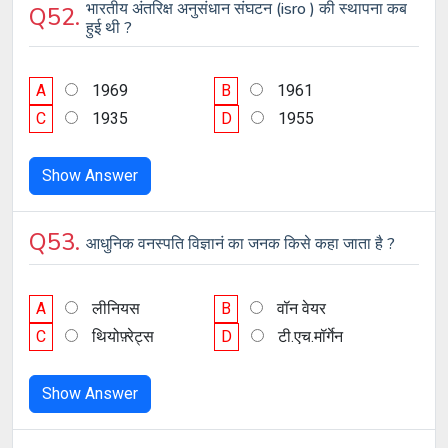
भारतीय अंतरिक्ष अनुसंधान संघटन (isro ) की स्थापना कब
Q52.
हुई थी ?
A
1969
B
1961
C
1935
D
1955
Show Answer
Q53.
आधुनिक वनस्पति विज्ञानं का जनक किसे कहा जाता है ?
A
लीनियस
B
वॉन वेयर
C
थियोफ़्रेट्स
D
टी.एच.मॉर्गेन
Show Answer