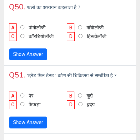
Q50.
फलो का अध्ययन कहलाता है ?
A
पोमोलॉजी
B
मॉयोलॉजी
C
कॉरडियोलॉजी
D
हिस्टोलॉजी
Show Answer
Q51.
'ट्रेड मिल टेस्ट ' कोण सी चिकित्सा से सम्बंधित है ?
A
पैर
B
गुर्दा
C
फेफड़ा
D
हृदय
Show Answer