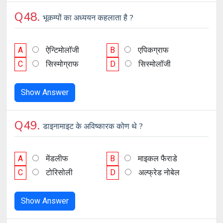
Q48.
भूकम्पों का अध्ययन कहलाता है ?
A
ऐन्टिमोलॉजी
B
एपिकग्राफ
C
सिस्मोग्राफ
D
सिस्मोलॉजी
Show Answer
Q49.
डाइनामाइट के अविष्कारक कोण थे ?
A
मेंडलीफ
B
माइकल फैराडे
C
टोरिसोली
D
अल्फ्रेड नोबेल
Show Answer