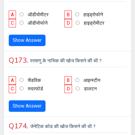
A
ऑडीयोमीटर
B
हाइड्रोफोने
C
ऑडीयोफोने
D
हाइड्रोमीटर
Show Answer
Q173.
परमाणु के नाभिक की खोज किसने की थी ?
A
चैडविक
B
आइन्स्टीन
C
रुदरफोर्ड
D
डालटन
Show Answer
Q174.
जेनेटिक कोड की खोज किसने की थी ?