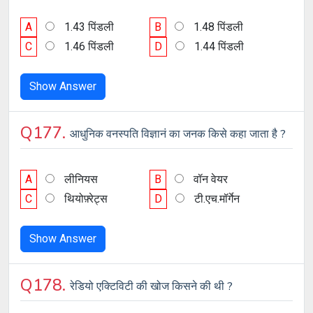
A
1.43 पिंडली
B
1.48 पिंडली
C
1.46 पिंडली
D
1.44 पिंडली
Show Answer
Q177.
आधुनिक वनस्पति विज्ञानं का जनक किसे कहा जाता है ?
A
लीनियस
B
वॉन वेयर
C
थियोफ़्रेट्स
D
टी.एच.मॉर्गेन
Show Answer
Q178.
रेडियो एक्टिविटी की खोज किसने की थी ?