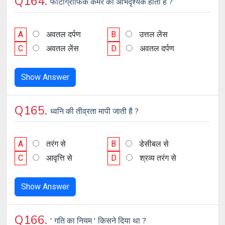
Q164.
फोटोग्राफिक कैमरे का अभिदृश्यक होता है ?
A
अवतल दर्पण
B
उत्तल लेंस
C
अवतल लेंस
D
अवतल दर्पण
Show Answer
Q165.
ध्वनि की तीव्रता मापी जाती है ?
A
तरंग से
B
डेसीबल से
C
आवृत्ति से
D
श्रव्य तरंग से
Show Answer
Q166.
' गति का नियम ' किसने दिया था ?