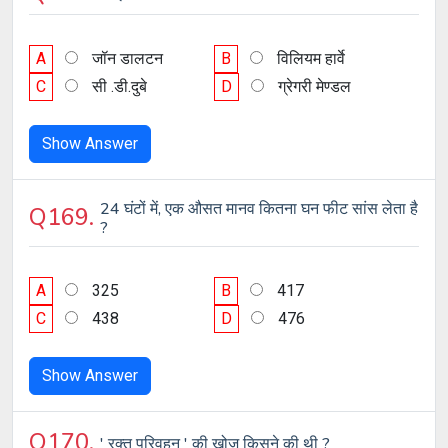
A
जॉन डालटन
B
विलियम हार्वे
C
सी .डी.दुबे
D
ग्रेगरी मेण्डल
Show Answer
24 घंटों में, एक औसत मानव कितना घन फीट सांस लेता है
Q169.
?
A
325
B
417
C
438
D
476
Show Answer
Q170.
' रक्त परिवहन ' की खोज किसने की थी ?