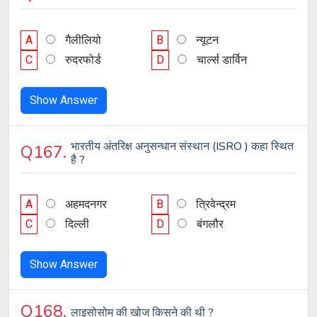
A
गैलीलियो
B
न्यूटन
C
रुदरफोर्ड
D
चार्ल्स डार्विन
Show Answer
भारतीय अंतरिक्ष अनुसन्धान संस्थान (ISRO ) कहा स्थित
Q167.
है ?
A
अहमदनगर
B
त्रिवेन्द्रम
C
दिल्ली
D
बंगलौर
Show Answer
Q168.
लाइसोसोम की खोज किसने की थी ?