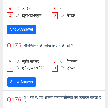
A
डार्विन
B
C
ह्यूगो-डी-ब्रिज
D
मेण्डल
Show Answer
Q175.
पेनिसिलिन की खोज किसने की थी ?
A
लुईस पाश्चर
B
वैक्समेन
C
एलेक्ज़ेंडर फ्लेमिंग
D
ट्रेजर
Show Answer
24 घंटे में, एक औसत मानव पसीनेका का उत्पादन करता है
Q176.
?