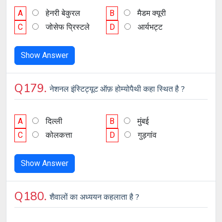
A
हेनरी बेकुरल
B
मैडम क्यूरी
C
जोसेफ प्रिस्टले
D
आर्यभट्ट
Show Answer
Q179.
नेशनल इंस्टिट्यूट ऑफ़ होम्योपैथी कहा स्थित है ?
A
दिल्ली
B
मुंबई
C
कोलकत्ता
D
गुड़गांव
Show Answer
Q180.
शैवालों का अध्ययन कहलाता है ?