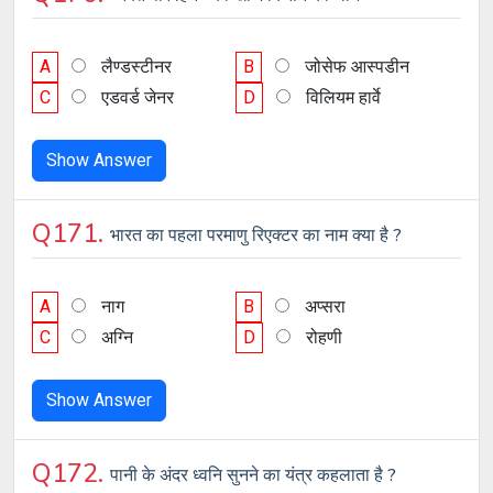
A
लैण्डस्टीनर
B
जोसेफ आस्पडीन
C
एडवर्ड जेनर
D
विलियम हार्वे
Show Answer
Q171.
भारत का पहला परमाणु रिएक्टर का नाम क्या है ?
A
नाग
B
अप्सरा
C
अग्नि
D
रोहणी
Show Answer
Q172.
पानी के अंदर ध्वनि सुनने का यंत्र कहलाता है ?