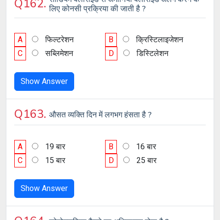
Q162.
लिए कोनसी प्रक्रिया की जाती है ?
A
फिल्टरेशन
B
क्रिस्टिलाइजेशन
C
सब्लिमेशन
D
डिस्टिलेशन
Show Answer
Q163.
औसत व्यक्ति दिन में लगभग हंसता है ?
A
19 बार
B
16 बार
C
15 बार
D
25 बार
Show Answer