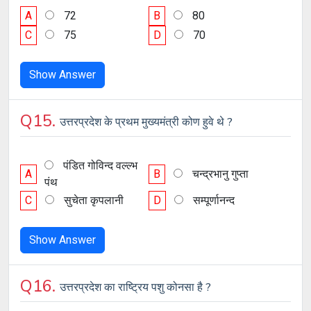
A
72
B
80
C
75
D
70
Show Answer
Q15.
उत्तरप्रदेश के प्रथम मुख्यमंत्री कोण हुवे थे ?
पंडित गोविन्द वल्ल्भ
A
B
चन्द्रभानु गुप्ता
पंथ
C
सुचेता कृपलानी
D
सम्पूर्णानन्द
Show Answer
Q16.
उत्तरप्रदेश का राष्ट्रिय पशु कोनसा है ?