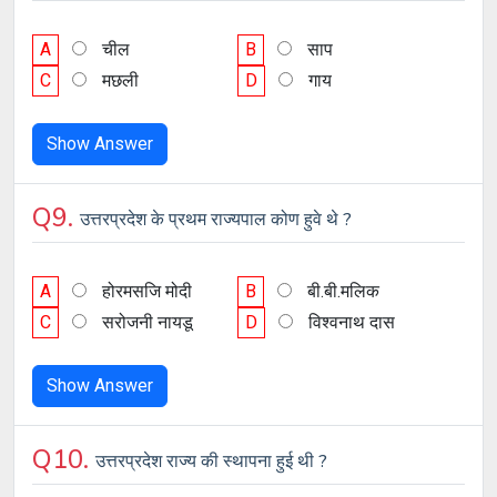
A
चील
B
साप
C
मछली
D
गाय
Show Answer
Q9.
उत्तरप्रदेश के प्रथम राज्यपाल कोण हुवे थे ?
A
होरमसजि मोदी
B
बी.बी.मलिक
C
सरोजनी नायडू
D
विश्वनाथ दास
Show Answer
Q10.
उत्तरप्रदेश राज्य की स्थापना हुई थी ?