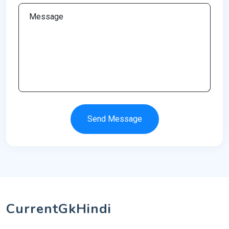
Send Message
CurrentGkHindi