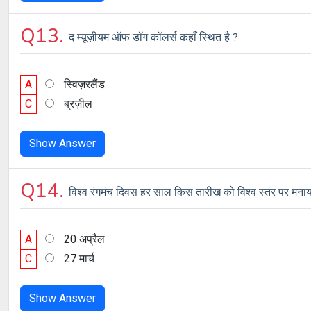
Q13.
द म्यूज़ीयम ऑफ डॉग कॉलर्स कहाँ स्थित है ?
A
स्विज़रलैंड
C
ब्रज़ील
Show Answer
Q14.
विश्व रंगमंच दिवस हर साल किस तारीख को विश्व स्तर पर मनाय
A
20 अप्रैल
C
27 मार्च
Show Answer