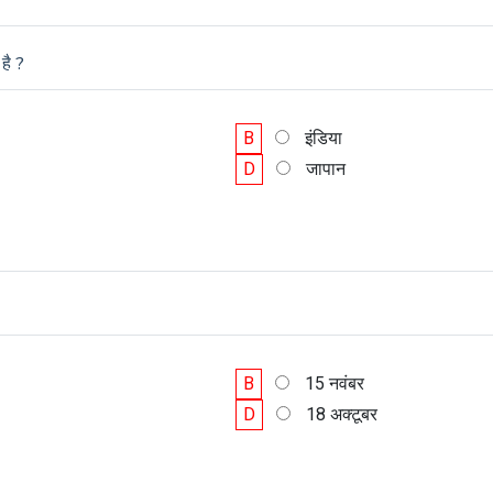
है ?
B
इंडिया
D
जापान
B
15 नवंबर
D
18 अक्टूबर