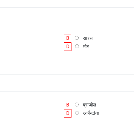
B
सारस
D
मोर
B
ब्राज़ील
D
अर्जेन्टीना