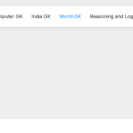
mputer GK
India GK
World GK
Reasoning and Log