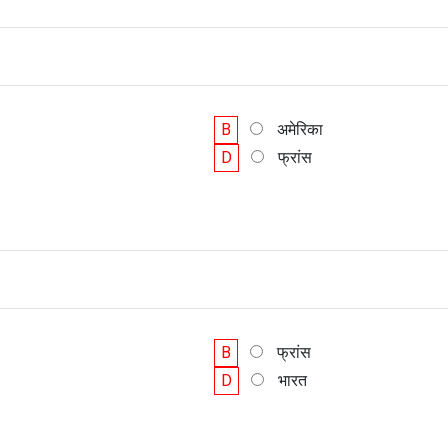
B
अमेरिका
D
फ्रांस
B
फ्रांस
D
भारत