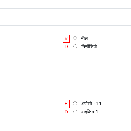
B
नील
D
मिसीसिपी
B
अपोलो - 11
D
वाइकिंग-1