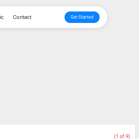
ic
Contact
Get Started
(1 of 9)