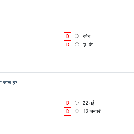
B
स्पेन
D
यू . के
ा जाता है?
B
22 मई
D
12 जनवरी