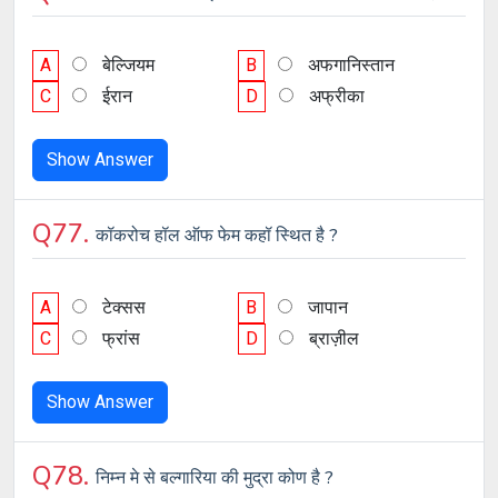
A
बेल्जियम
B
अफगानिस्तान
C
ईरान
D
अफ्रीका
Show Answer
Q77.
कॉकरोच हॉल ऑफ फेम कहॉ स्थित है ?
A
टेक्सस
B
जापान
C
फ्रांस
D
ब्राज़ील
Show Answer
Q78.
निम्न मे से बल्गारिया की मुद्रा कोण है ?