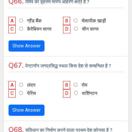
Q66.
विश्व का वृहत्तम मत्स्य आहरण क्षेत्र है ?
A
ग्रैंड बैंक
B
चेसापीक खाड़ी
C
कैरेबियन सागर
D
चीन सागर
Show Answer
Q67.
पेन्टागॉन जगप्रसिद्ध स्थल किस देश से सम्बन्धित है ?
A
लंदन
B
रोम
C
पेरिस
D
वाशिंगटन
Show Answer
Q68.
संविधान का निर्माण करने वाला प्रथम देश कोनसा है ?