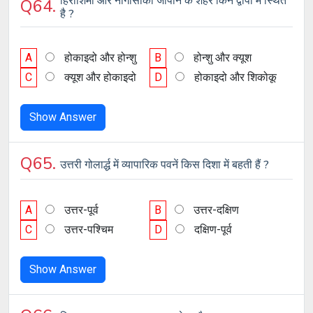
हिरोशिमा और नागासाकी जापान के शहर किन द्वीपों मे स्थित
Q64.
है ?
A
होकाइदो और होन्शु
B
होन्शु और क्यूश
C
क्यूश और होकाइदो
D
होकाइदो और शिकोकू
Show Answer
Q65.
उत्तरी गोलार्द्ध में व्यापारिक पवनें किस दिशा में बहती हैं ?
A
उत्तर-पूर्व
B
उत्तर-दक्षिण
C
उत्तर-पश्चिम
D
दक्षिण-पूर्व
Show Answer