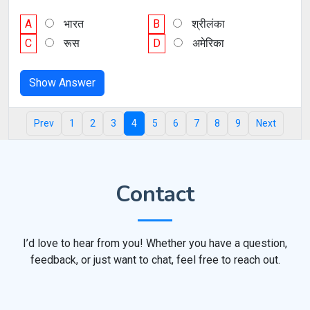
A
भार‌त‌
B
श्रीलंका
C
रूस
D
अमेरिका
Show Answer
Prev
1
2
3
4
5
6
7
8
9
Next
Contact
I’d love to hear from you! Whether you have a question,
feedback, or just want to chat, feel free to reach out.