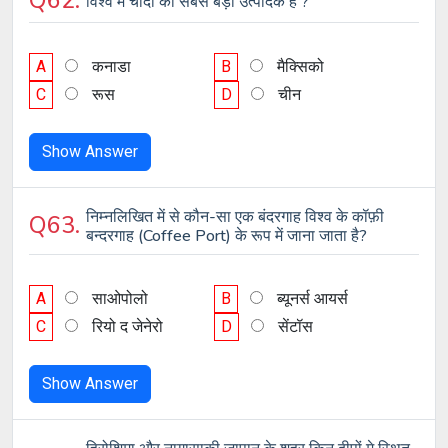
Q62.
विश्व में चाँदी का सबसे बड़ा उत्पादक है ?
A
कनाडा
B
मैक्सिको
C
रूस
D
चीन
Show Answer
निम्नलिखित में से कौन-सा एक बंदरगाह विश्व के कॉफ़ी
Q63.
बन्दरगाह (Coffee Port) के रूप में जाना जाता है?
A
साओपोलो
B
ब्यूनर्स आयर्स
C
रियो द जेनेरो
D
सेंटॉस
Show Answer