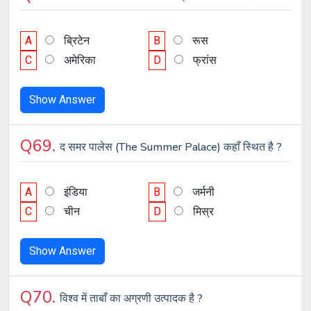
A
ब्रिटेन
B
रूस
C
अमेरिका
D
फ्रांस
Show Answer
Q69.
द समर पालेस (The Summer Palace) कहाँ स्थित है ?
A
इंडिया
B
जर्मनी
C
चीन
D
मिस्र
Show Answer
Q70.
विश्व में ताबाँ का अग्रणी उत्पादक है ?