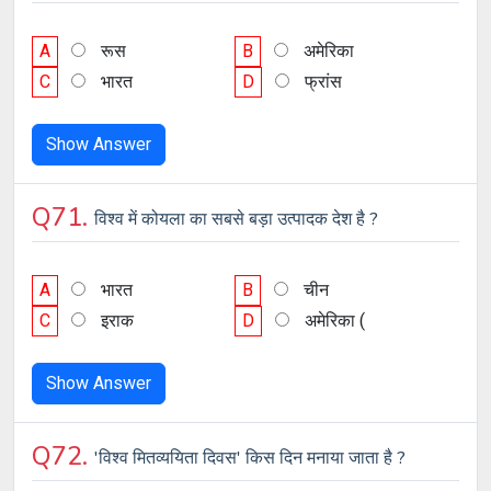
A
रूस
B
अमेरिका
C
भारत
D
फ्रांस
Show Answer
Q71.
विश्व में कोयला का सबसे बड़ा उत्पादक देश है ?
A
भारत
B
चीन
C
इराक
D
अमेरिका (
Show Answer
Q72.
'विश्व मितव्ययिता दिवस' किस दिन मनाया जाता है ?