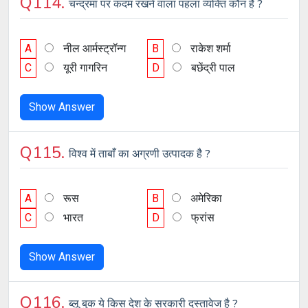
Q114.
चन्द्रमा पर कदम रखने वाला पहला व्यक्ति कौन है ?
A
नील आर्मस्‍ट्रॉन्‍ग
B
राकेश शर्मा
C
यूरी गागरिन
D
बछेंद्री पाल
Show Answer
Q115.
विश्व में ताबाँ का अग्रणी उत्पादक है ?
A
रूस
B
अमेरिका
C
भारत
D
फ्रांस
Show Answer
Q116.
ब्लू बुक ये किस देश के सरकारी दस्तावेज है ?