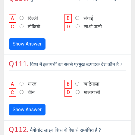
A
दिल्ली
B
संघाई
C
टोकियो
D
साओ पालो
Show Answer
Q111.
विश्व में इलायचीं का सबसे प्रमुख उत्पादक देश कौन है ?
A
भारत
B
ग्वाटेमाला
C
चीन
D
मालागासी
Show Answer
Q112.
मैगीनॉट लाइन किस दो देश से सम्बंधित है ?