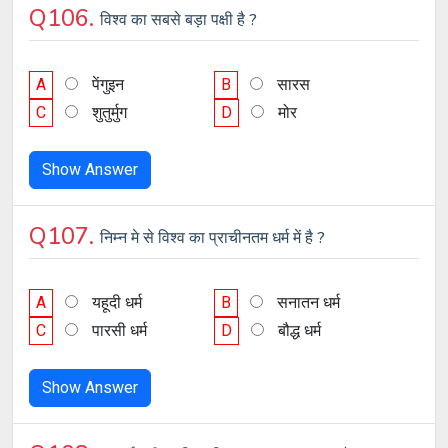
Q106.
विश्व का सबसे बड़ा पक्षी है ?
A
पेंगुइन
B
सारस
C
शुतुर्मुग
D
मोर
Show Answer
Q107.
निम्न मे से विश्व का प्राचीनतम धर्म में है ?
A
यहूदी धर्म
B
सनातन धर्म
C
पारसी धर्म
D
बौद्ध धर्म
Show Answer