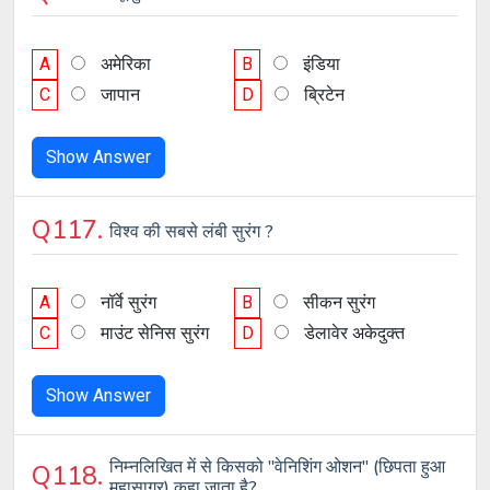
A
अमेरिका
B
इंडिया
C
जापान
D
ब्रिटेन
Show Answer
Q117.
विश्व की सबसे लंबी सुरंग ?
A
नॉर्वे सुरंग
B
सीकन सुरंग
C
माउंट सेनिस सुरंग
D
डेलावेर अकेदुक्त
Show Answer
निम्नलिखित में से किसको "वेनिशिंग ओशन" (छिपता हुआ
Q118.
महासागर) कहा जाता है?