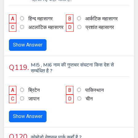
A
हिन्द महासागर
B
आर्कटिक महासागर
C
अटलांटिक महासागर
D
प्रशांत महासागर
Show Answer
MI5 , MI6 नाम की गुप्तचर संघटना किस देश से
Q119.
सम्बंधित है ?
A
ब्रिटेन
B
पाकिस्थान
C
जापान
D
चीन
Show Answer
Q120.
कोमोडो नेशनल पार्क कहाँ है ?