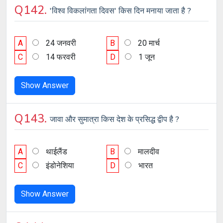
Q142.
'विश्व विकलांगता दिवस' किस दिन मनाया जाता है ?
A
24 जनवरी
B
20 मार्च
C
14 फरवरी
D
1 जून
Show Answer
Q143.
जावा और सुमात्रा किस देश के प्रसिद्ध द्वीप है ?
A
थाईलैंड
B
मालदीव
C
इंडोनेशिया
D
भारत
Show Answer