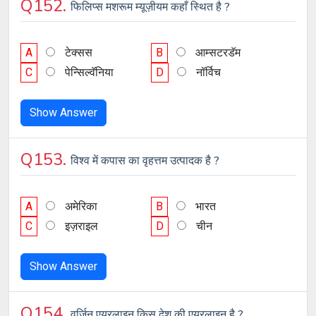
Q152.
फिलिप्स मशरूम म्यूज़ीयम कहाँ स्थित है ?
A
टेक्सस
B
आम्सटरडॅम
C
पेन्सिल्वॅनिया
D
नॉर्विच
Show Answer
Q153.
विश्व में कपास का वृहत्तम उत्पादक है ?
A
अमेरिका
B
भारत
C
इज़राइल
D
चीन
Show Answer
Q154.
वर्जिन एयरलाइन किस देश की एयरलाइन है ?