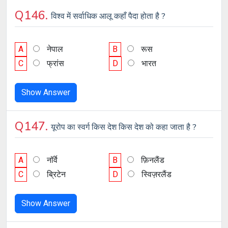
Q146.
विश्व में सर्वाधिक आलू कहाँ पैदा होता है ?
A
नेपाल
B
रूस
C
फ्रांस
D
भारत
Show Answer
Q147.
यूरोप का स्वर्ग किस देश किस देश को कहा जाता है ?
A
नॉर्वे
B
फ़िनलैंड
C
ब्रिटेन
D
स्विज़रलैंड
Show Answer