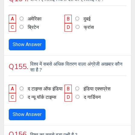
A
अमेरिका
B
दुबई
C
ब्रिटेन
D
फ्रांस
Show Answer
विश्व में सबसे अधिक वितरण वाला अंग्रेजी अखबार कौन
Q155.
सा है ?
A
द टाइम्स ऑफ इंडिया
B
इंडिया एक्सप्रेस
C
द न्यू यॉर्क टाइम्स
D
द गार्डियन
Show Answer
Q156.
विश्व का सबसे बड़ा पक्षी है ?