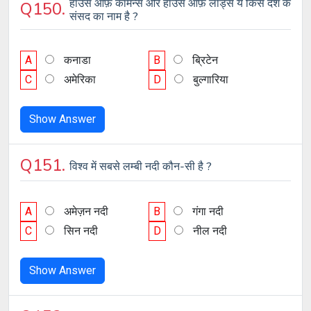
हाउस ऑफ़ कॉमन्स और हाउस ऑफ़ लॉर्ड्स ये किस देश के
Q150.
संसद का नाम है ?
A
कनाडा
B
ब्रिटेन
C
अमेरिका
D
बुल्गारिया
Show Answer
Q151.
विश्व में सबसे लम्बी नदी कौन-सी है ?
A
अमेज़न नदी
B
गंगा नदी
C
सिन नदी
D
नील नदी
Show Answer