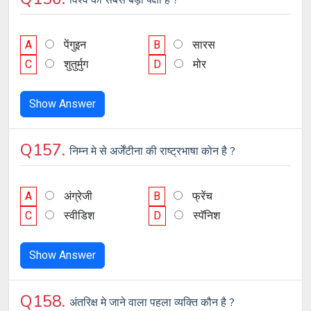
A
पेंगुइन
B
सारस
C
शुतुर्मुग
D
मोर
Show Answer
Q157.
निम्न मे से अर्जेंटीना की राष्ट्रभाषा कोन है ?
A
अंग्रेजी
B
फ्रेंच
C
स्वीडिश
D
स्पॅनिश
Show Answer
Q158.
अंतरिक्ष मे जाने वाला पहला व्यक्ति कौन है ?