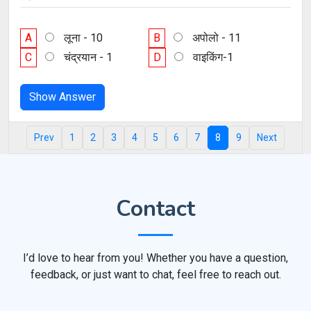
A
लूना - 10
B
अपोलो - 11
C
चंद्रयान - 1
D
वाइकिंग-1
Show Answer
Prev
1
2
3
4
5
6
7
8
9
Next
Contact
I’d love to hear from you! Whether you have a question,
feedback, or just want to chat, feel free to reach out.