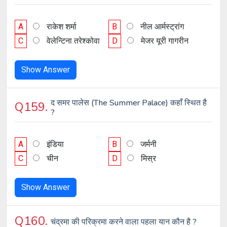
A
राकेश शर्मा
B
नील आर्मस्ट्रांग
C
वेलेन्टिना तरेश्कोवा
D
मेजर यूरी गागरीन
Show Answer
द समर पालेस (The Summer Palace) कहाँ स्थित है
Q159.
?
A
इंडिया
B
जर्मनी
C
चीन
D
मिस्र
Show Answer
Q160.
चंद्रमा की परिक्रमा करने वाला पहला यान कौन है ?