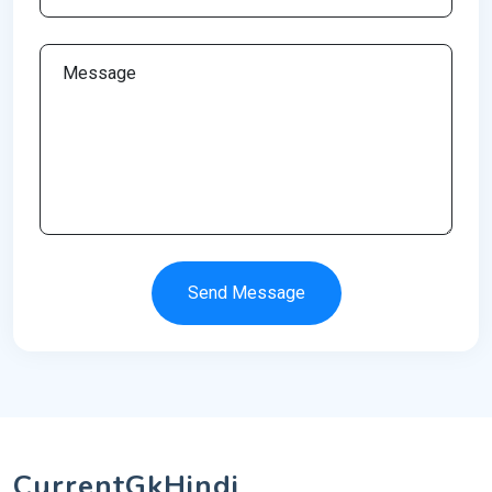
Send Message
CurrentGkHindi