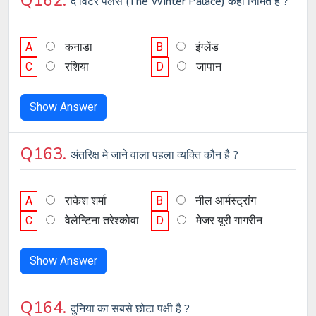
Q162.
द विंटर पॅलेस (The Winter Palace) कहाँ निर्मित है ?
A
कनाडा
B
इंग्लेंड
C
रशिया
D
जापान
Show Answer
Q163.
अंतरिक्ष मे जाने वाला पहला व्यक्ति कौन है ?
A
राकेश शर्मा
B
नील आर्मस्ट्रांग
C
वेलेन्टिना तरेश्कोवा
D
मेजर यूरी गागरीन
Show Answer
Q164.
दुनिया का सबसे छोटा पक्षी है ?