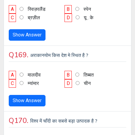
A
स्विज़रलैंड
B
स्पेन
C
ब्रज़ील
D
यू . के
Show Answer
Q169.
अराकानयोम किस देश मे स्थित है ?
A
मालदीव
B
तिब्बत
C
म्यांमार
D
चीन
Show Answer
Q170.
विश्व में चाँदी का सबसे बड़ा उत्पादक है ?