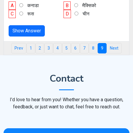
A
कनाडा
B
मैक्सिको
C
रूस
D
चीन
Show Answer
Prev
1
2
3
4
5
6
7
8
9
Next
Contact
I’d love to hear from you! Whether you have a question,
feedback, or just want to chat, feel free to reach out.