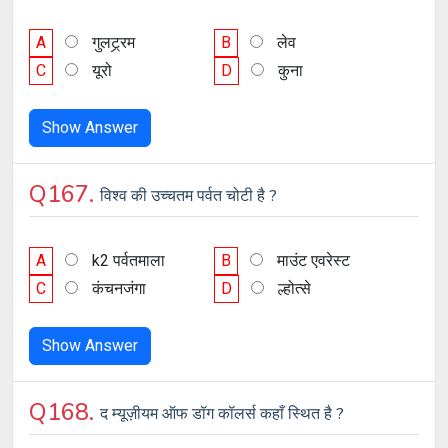
A
गुलट्र्रम
B
लेव
C
यूरो
D
कुना
Show Answer
Q167.
विश्व की उच्चतम पर्वत चोटी है ?
A
k2 पर्वतमाला
B
माउंट एवरेस्ट
C
कंचनजंगा
D
ल्होत्से
Show Answer
Q168.
द म्यूज़ीयम ऑफ डॉग कॉलर्स कहाँ स्थित है ?