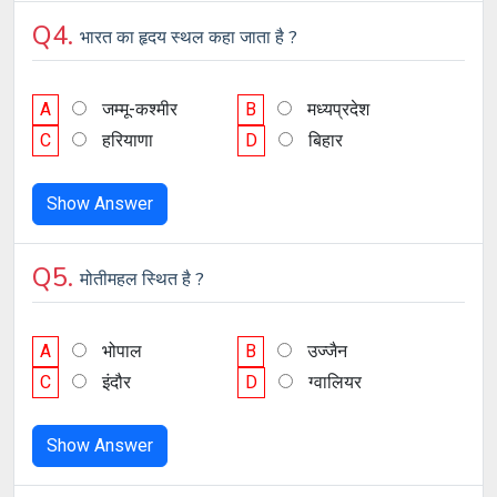
Q4.
भारत का हृदय स्थल कहा जाता है ?
A
जम्मू-कश्मीर
B
मध्यप्रदेश
C
हरियाणा
D
बिहार
Show Answer
Q5.
मोतीमहल स्थित है ?
A
भोपाल
B
उज्जैन
C
इंदौर
D
ग्वालियर
Show Answer