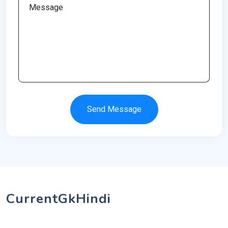
Send Message
CurrentGkHindi