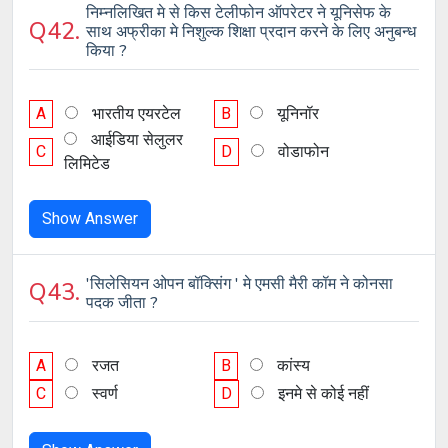
निम्नलिखित मे से किस टेलीफोन ऑपरेटर ने यूनिसेफ के
Q42.
साथ अफ्रीका मे निशुल्क शिक्षा प्रदान करने के लिए अनुबन्ध
किया ?
A
भारतीय एयरटेल
B
यूनिनॉर
आईडिया सेलुलर
C
D
वोडाफोन
लिमिटेड
Show Answer
'सिलेसियन ओपन बॉक्सिंग ' मे एमसी मैरी कॉम ने कोनसा
Q43.
पदक जीता ?
A
रजत
B
कांस्य
C
स्वर्ण
D
इनमे से कोई नहीं