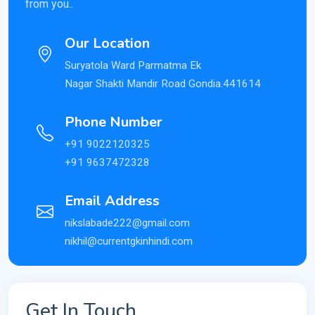
from you..
Our Location
Suryatola Ward Parmatma Ek
Nagar Shakti Mandir Road Gondia.441614
Phone Number
+91 9022120325
+91 9637472328
Email Address
nikslabade222@gmail.com
nikhil@currentgkinhindi.com
Get In Touch