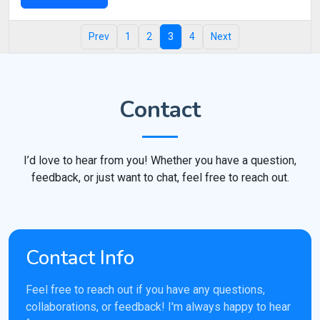
Prev
1
2
3
4
Next
Contact
I’d love to hear from you! Whether you have a question,
feedback, or just want to chat, feel free to reach out.
Contact Info
Feel free to reach out if you have any questions,
collaborations, or feedback! I'm always happy to hear