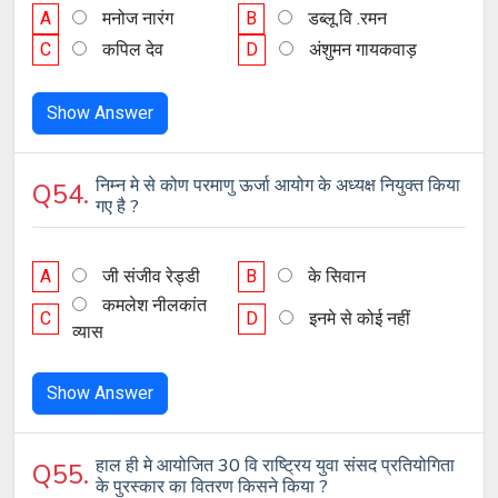
A
मनोज नारंग
B
डब्लू.वि .रमन
C
कपिल देव
D
अंशुमन गायकवाड़
Show Answer
निम्न मे से कोण परमाणु ऊर्जा आयोग के अध्यक्ष नियुक्त किया
Q54.
गए है ?
A
जी संजीव रेड्डी
B
के सिवान
कमलेश नीलकांत
C
D
इनमे से कोई नहीं
व्यास
Show Answer
हाल ही मे आयोजित 30 वि राष्ट्रिय युवा संसद प्रतियोगिता
Q55.
के पुरस्कार का वितरण किसने किया ?