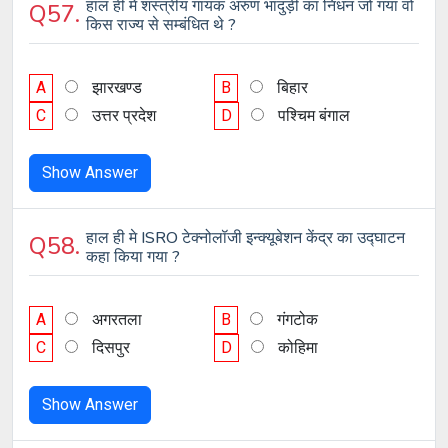
हाल ही मे शस्त्रीय गायक अरुण भादुड़ी का निधन जो गया वो
Q57.
किस राज्य से सम्बंधित थे ?
A
झारखण्ड
B
बिहार
C
उत्तर प्रदेश
D
पश्चिम बंगाल
Show Answer
हाल ही मे ISRO टेक्नोलॉजी इन्क्यूबेशन केंद्र का उद्घाटन
Q58.
कहा किया गया ?
A
अगरतला
B
गंगटोक
C
दिसपुर
D
कोहिमा
Show Answer