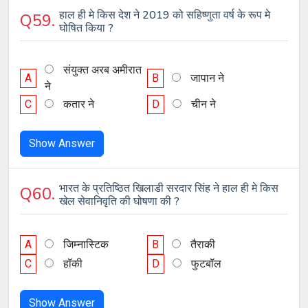
हाल ही मे किस देश ने 2019 को सहिष्णुता वर्ष के रूप मे
Q59.
घोषित किया ?
संयुक्त अरब अमीरात
A
B
जापान ने
ने
C
कतार ने
D
चीन ने
Show Answer
भारत के प्रतिष्ठित खिलाडी सरदार सिंह ने हाल ही मे किस
Q60.
खेल सेवानिवृति की घोषणा की ?
A
जिम्नास्टिक
B
तैराकी
C
हॉकी
D
फुटबॉल
Show Answer