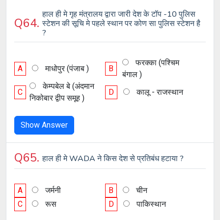
हाल ही मे गृह मंत्रालय द्वारा जारी देश के टॉप -10 पुलिस
Q64.
स्टेशन की सूचि मे पहले स्थान पर कोण सा पुलिस स्टेशन है
?
फरक्का (पश्चिम
A
माधोपुर (पंजाब )
B
बंगाल )
केम्पबेल बे (अंदमान
C
D
कालू - राजस्थान
निकोबार द्वीप समूह )
Show Answer
Q65.
हाल ही मे WADA ने किस देश से प्रतिबंध हटाया ?
A
जर्मनी
B
चीन
C
रूस
D
पाकिस्थान