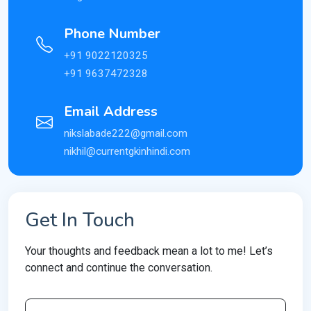
Phone Number
+91 9022120325
+91 9637472328
Email Address
nikslabade222@gmail.com
nikhil@currentgkinhindi.com
Get In Touch
Your thoughts and feedback mean a lot to me! Let’s
connect and continue the conversation.