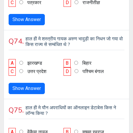
C
पत्रकार
D
राजनीतीज्ञ
Show Answer
हाल ही मे शस्त्रीय गायक अरुण भादुड़ी का निधन जो गया वो
Q74.
किस राज्य से सम्बंधित थे ?
A
झारखण्ड
B
बिहार
C
उत्तर प्रदेश
D
पश्चिम बंगाल
Show Answer
हाल ही मे यौन अपराधियों का ऑनलाइन डेटाबेस किस ने
Q75.
लॉन्च किया ?
A
वेंकैया नायडू
B
सुषमा स्वराज