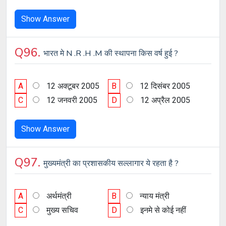
Show Answer
Q96.
भारत मे N .R .H .M की स्थापना किस वर्ष हुई ?
A
12 अक्टूबर 2005
B
12 दिसंबर 2005
C
12 जनवरी 2005
D
12 अप्रैल 2005
Show Answer
Q97.
मुख्यमंत्री का प्रशासकीय सल्लागार ये रहता है ?
A
अर्थमंत्री
B
न्याय मंत्री
C
मुख्य सचिव
D
इनमे से कोई नहीं