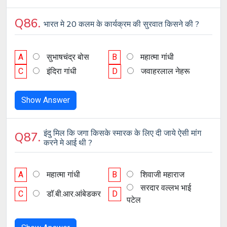
Q86.
भारत मे 20 कलम के कार्यक्रम की सुरवात किसने की ?
A
सुभाषचंद्र बोस
B
महात्मा गांधी
C
इंदिरा गांधी
D
जवाहरलाल नेहरू
Show Answer
इंदु मिल कि जगा किसके स्मारक के लिए दी जाये ऐसी मांग
Q87.
करने मे आई थी ?
A
महात्मा गांधी
B
शिवाजी महाराज
सरदार वल्लभ भाई
C
डॉ.बी.आर.आंबेडकर
D
पटेल