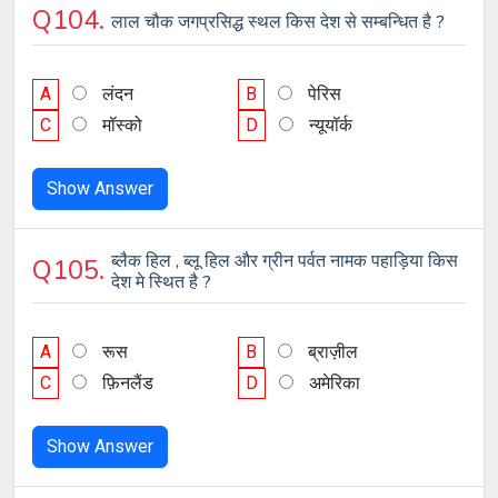
Q104.
लाल चौक जगप्रसिद्ध स्थल किस देश से सम्बन्धित है ?
A
लंदन
B
पेरिस
C
मॉस्को
D
न्यूयॉर्क
Show Answer
ब्लैक हिल , ब्लू हिल और ग्रीन पर्वत नामक पहाड़िया किस
Q105.
देश मे स्थित है ?
A
रूस
B
ब्राज़ील
C
फ़िनलैंड
D
अमेरिका
Show Answer