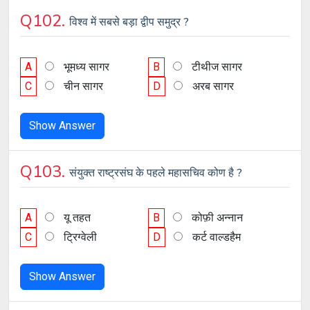
Q102.
विश्व में सबसे बड़ा द्वीप समुद्र ?
A
भूमध्य सागर
B
टीथीज सागर
C
चीन सागर
D
अरब सागर
Show Answer
Q103.
संयुक्त राष्ट्रसंघ के पहले महासचिव कोण है ?
A
यू तहत
B
कोफ़ी अन्नान
C
ट्रिग्वेली
D
कर्ट वाल्डहैम
Show Answer