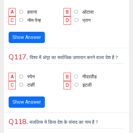
A
हवाना
B
ओटावा
C
नोम पेन्ह
D
प्राग
Show Answer
Q117.
विश्व में अंगूर का सर्वाधिक उत्पादन करने वाला देश है ?
A
स्पेन
B
नीदरलैंड
C
टर्की
D
इटली
Show Answer
Q118.
मजलिस ये किस देश के संसद का नाम है ?