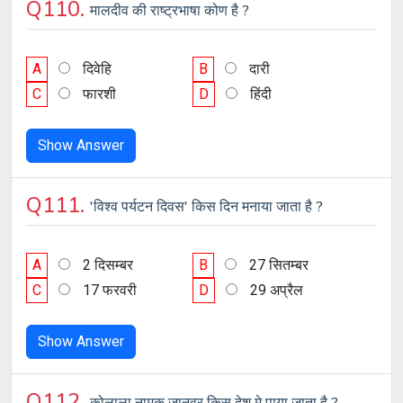
Q110.
मालदीव की राष्ट्रभाषा कोण है ?
A
दिवेहि
B
दारी
C
फारशी
D
हिंदी
Show Answer
Q111.
'विश्व पर्यटन दिवस' किस दिन मनाया जाता है ?
A
2 दिसम्बर
B
27 सितम्बर
C
17 फरवरी
D
29 अप्रैल
Show Answer
Q112.
कोलाला नामक जानवर किस देश मे पाया जाता है ?