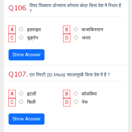
विश्व विख्यात डोनवास कोयला क्षेत्र किस देश में स्थित है
Q106.
?
A
इज़राइल
B
कजाकिस्तान
C
यूक्रेन
D
भारत
Show Answer
Q107.
एल मिस्टी (El Misti) ज्वालामुखी किस देश में है ?
A
इटली
B
कोलंबिया
C
चिली
D
पेरू
Show Answer