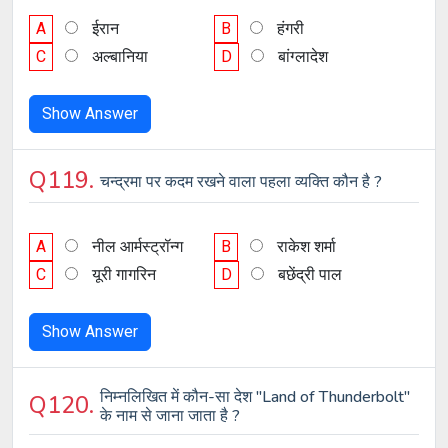
A
ईरान
B
हंगरी
C
अल्बानिया
D
बांग्लादेश
Show Answer
Q119.
चन्द्रमा पर कदम रखने वाला पहला व्यक्ति कौन है ?
A
नील आर्मस्‍ट्रॉन्‍ग
B
राकेश शर्मा
C
यूरी गागरिन
D
बछेंद्री पाल
Show Answer
निम्नलिखित में कौन-सा देश "Land of Thunderbolt"
Q120.
के नाम से जाना जाता है ?