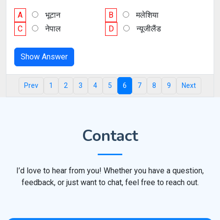
A
भूटान
B
मलेशिया
C
नेपाल
D
न्यूजीलैंड
Show Answer
Prev
1
2
3
4
5
6
7
8
9
Next
Contact
I’d love to hear from you! Whether you have a question,
feedback, or just want to chat, feel free to reach out.