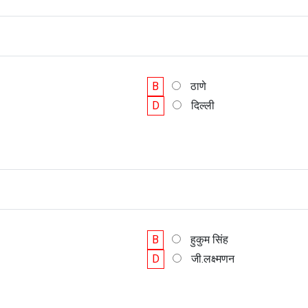
B
ठाणे
D
दिल्ली
B
हुकुम सिंह
D
जी.लक्ष्मणन