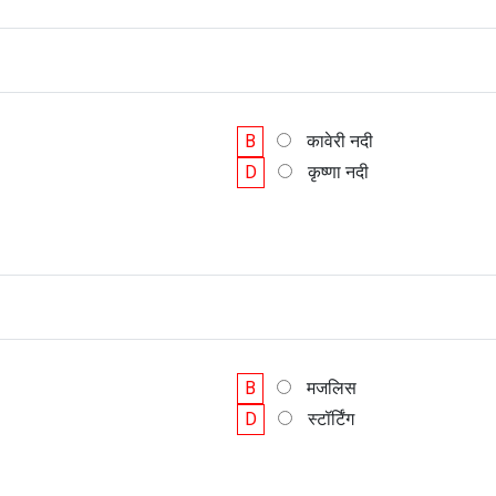
B
कावेरी नदी
D
कृष्णा नदी
B
मजलिस
D
स्टॉर्टिंग