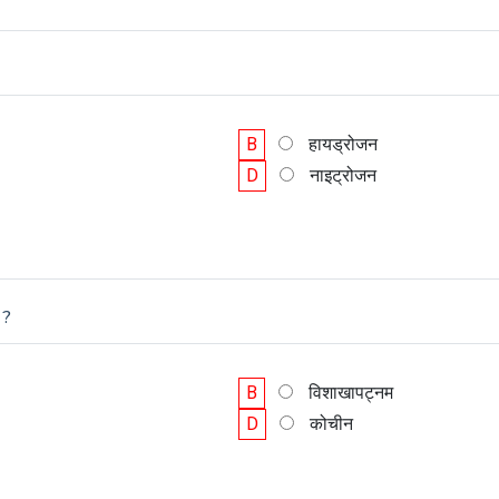
B
हायड्रोजन
D
नाइट्रोजन
 ?
B
विशाखापट्नम
D
कोचीन