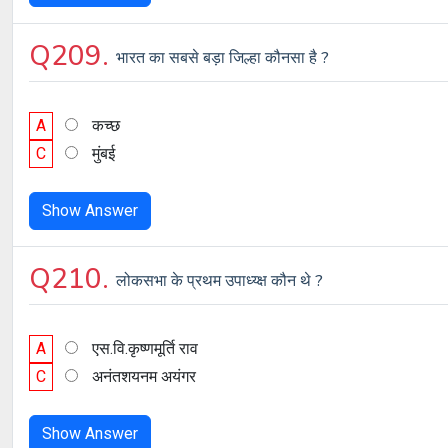
Q209.
भारत का सबसे बड़ा जिल्हा कौनसा है ?
A
कच्छ
C
मुंबई
Show Answer
Q210.
लोकसभा के प्रथम उपाध्य्क्ष कौन थे ?
A
एस.वि.कृष्णमूर्ति राव
C
अनंतशयनम अयंगर
Show Answer