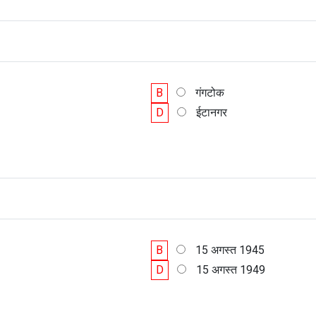
B
गंगटोक
D
ईटानगर
B
15 अगस्त 1945
D
15 अगस्त 1949