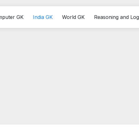
mputer GK
India GK
World GK
Reasoning and Log