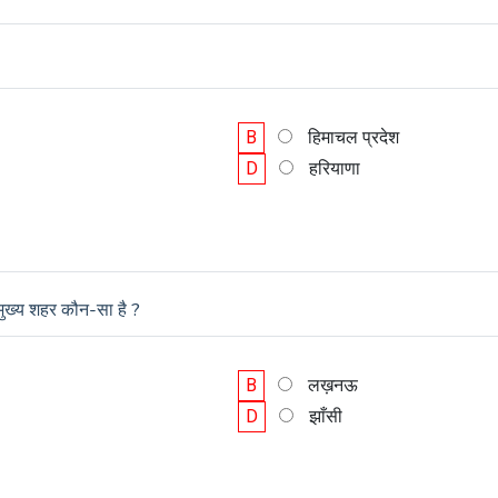
B
हिमाचल प्रदेश
D
हरियाणा
ा मुख्य शहर कौन-सा है ?
B
लख़नऊ
D
झाँसी