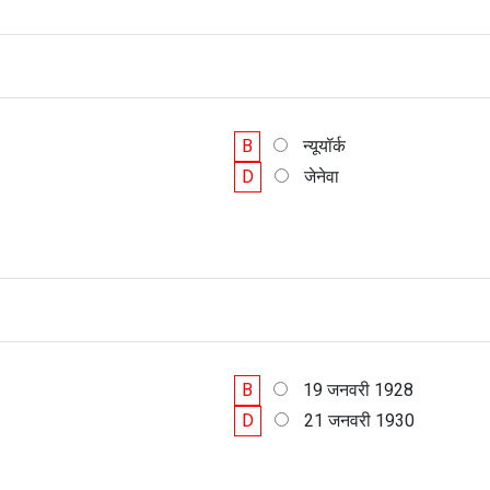
B
न्यूयॉर्क
D
जेनेवा
B
19 जनवरी 1928
D
21 जनवरी 1930