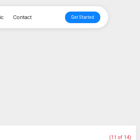
ic
Contact
Get Started
(11 of 14)