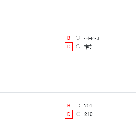
B
कोलकत्ता
D
मुंबई
B
201
D
218