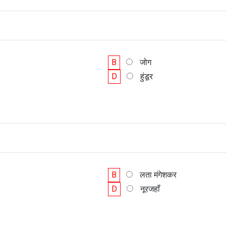
B
जोग
D
हुंडूर
B
लता मंगेशकर
D
नूरजहाँ