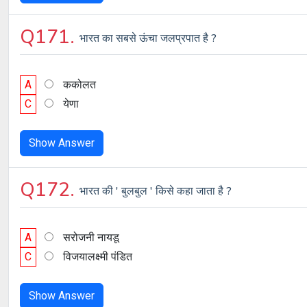
Q171.
भारत का सबसे ऊंचा जलप्रपात है ?
A
ककोलत
C
येणा
Show Answer
Q172.
भारत की ' बुलबुल ' किसे कहा जाता है ?
A
सरोजनी नायडू
C
विजयालक्ष्मी पंडित
Show Answer