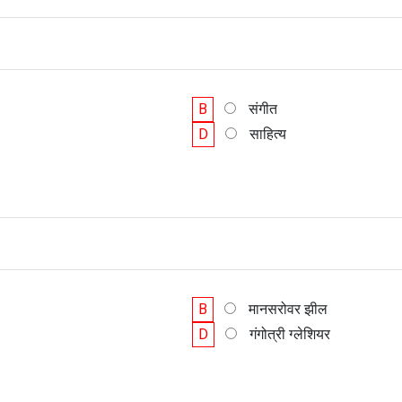
B
संगीत
D
साहित्य
B
मानसरोवर झील
D
गंगोत्री ग्लेशियर