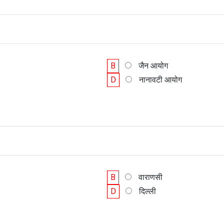
B
जैन आयोग
D
नानावटी आयोग
B
वाराणसी
D
दिल्ली