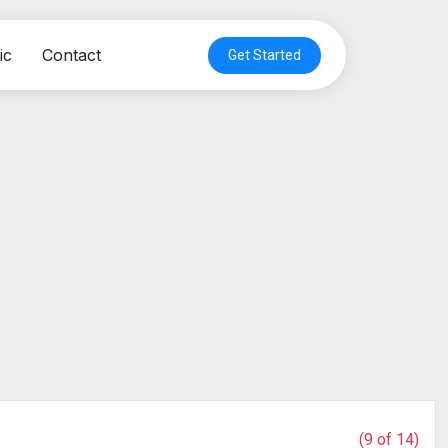
ic
Contact
Get Started
(9 of 14)