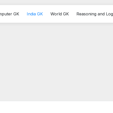
mputer GK
India GK
World GK
Reasoning and Log