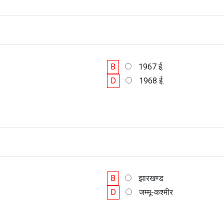
B
1967 ई.
D
1968 ई.
B
झारखण्ड
D
जम्मू-कश्मीर